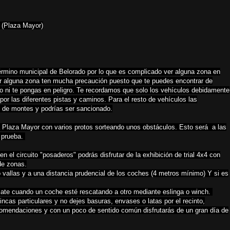
Plaza Mayor)
 término municipal de Belorado por lo que es complicado ver alguna zona en
ver alguna zona ten mucha precaución puesto que te puedes encontrar de
no ni te pongas en peligro. Te recordamos que solo los vehículos debidamente
 por las diferentes pistas y caminos. Para el resto de vehículos las
ey de montes y podrías ser sancionado.
a Plaza Mayor con varios protos sorteando unos obstáculos. Esto será a las
a prueba.
n el circuito "posaderos" podrás disfrutar de la exhibición de trial 4x4 con
de zonas.
o vallas y a una distancia prudencial de los coches (4 metros mínimo) Y si es
éjate cuando un coche esté rescatando a otro mediante eslinga o winch.
incas particulares y no dejes basuras, envases o latas por el recinto,
comendaciones y con un poco de sentido común disfrutarás de un gran día de