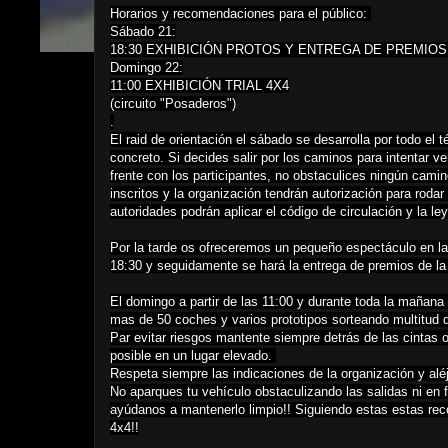
Horarios y recomendaciones para el público:
Sábado 21:
18:30 EXHIBICIÓN PROTOS Y ENTREGA DE PREMIOS (
Domingo 22:
11:00 EXHIBICIÓN TRIAL 4X4
(circuito "Posaderos")
.
El raid de orientación el sábado se desarrolla por todo el
concreto. Si decides salir por los caminos para intentar 
frente con los participantes, no obstaculices ningún cami
inscritos y la organización tendrán autorización para rodar
autoridades podrán aplicar el código de circulación y la l
Por la tarde os ofreceremos un pequeño espectáculo en l
18:30 y seguidamente se hará la entrega de premios de l
El domingo a partir de las 11:00 y durante toda la mañana e
mas de 50 coches y varios prototipos sorteando multitud 
Par evitar riesgos mantente siempre detrás de las cintas 
posible en un lugar elevado.
Respeta siempre las indicaciones de la organización y al
No aparques tu vehículo obstaculizando las salidas ni en f
ayúdanos a mantenerlo limpio!! Siguiendo estas estas re
4x4!!