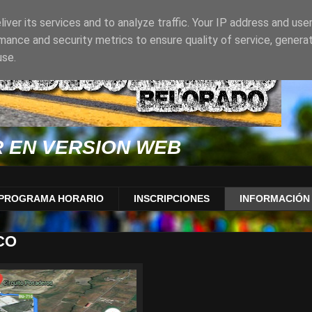
iver its services and to analyze traffic. Your IP address and use
mance and security metrics to ensure quality of service, genera
use.
 EN VERSION WEB
PROGRAMA HORARIO
INSCRIPCIONES
INFORMACIÓN 
CO