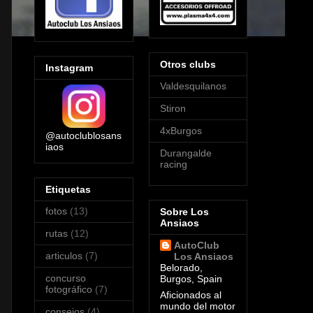
Otros clubs
Instagram
Valdesquilanos
Stiron
4xBurgos
@autoclublosans
iaos
Durangalde
racing
Etiquetas
fotos
(13)
Sobre Los
Ansiaos
rutas
(12)
AutoClub
articulos
(7)
Los Ansiaos
Belorado,
concurso
Burgos, Spain
fotográfico
(7)
Aficionados al
mundo del motor
consejos
(4)