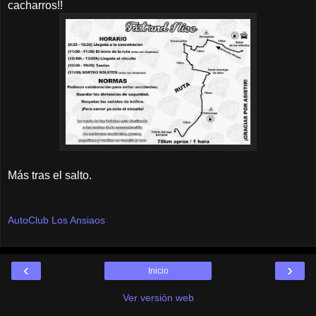
cacharros!!
Más tras el salto.
AutoClub Los Ansiaos
‹
›
Inicio
Ver versión web