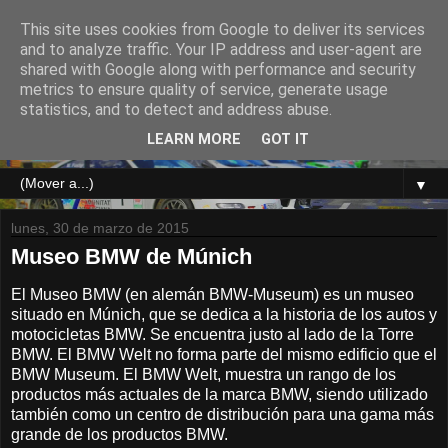
This site uses cookies from Google to deliver its services
and to analyze traffic. Your IP address and user-agent are
shared with Google along with performance and security
metrics to ensure quality of service, generate usage
statistics, and to detect and address abuse.
TE RECOMENDAMOS VER EN VERSION WEB
LEARN MORE
GOT IT
▼
lunes, 30 de marzo de 2015
Museo BMW de Múnich
El Museo BMW (en alemán BMW-Museum) es un museo
situado en Múnich, que se dedica a la historia de los autos y
motocicletas BMW. Se encuentra justo al lado de la Torre
BMW. El BMW Welt no forma parte del mismo edificio que el
BMW Museum. El BMW Welt, muestra un rango de los
productos más actuales de la marca BMW, siendo utilizado
también como un centro de distribución para una gama más
grande de los productos BMW.